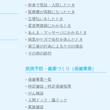
外来で受診・入院したとき
医療費が高額になったとき
立替払いをしたとき
柔道整復師にかかるとき
あんま・マッサージにかかるとき
病気やケガで会社を休んだとき
第三者の行為によるケガの場合
その他の給付
疾病予防・健康づくり（保健事業）
保健事業一覧
特定健診・特定保健指導
がん検診
人間ドック・脳ドック
家族健診