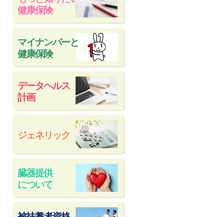
健康保険
マイナンバーと
健康保険
データヘルス
計画
ジェネリック
臓器提供
について
被扶養者資格