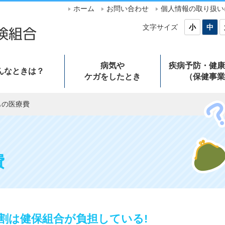
ホーム
お問い合わせ
個人情報の取り扱い
文字サイズ
小
中
病気や
疾病予防・健康
んなときは？
ケガをしたとき
（保健事業
もの医療費
費
割は健保組合が負担している!