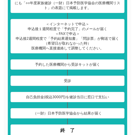
にも「○○年度家族健診（一財）日本予防医学協会の医療機関リス
ト」の表題にて掲載します。
＜インターネットで申込＞
申込後１週間程度で「予約完了」のメールが届く
＜FAXで申込＞
申込後2週間程度で「予約結果通知書」「問診票」が郵送で届く
（希望日が取れなかった時）
医療機関へ直接連絡して調整してください。
予約した医療機関から受診キットが届く
受診
自己負担金(税込3000円)を健診当日に窓口で支払い
（一財）日本予防医学協会から結果が届く
終 了