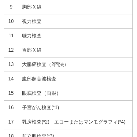
9
胸部Ｘ線
10
視力検査
11
聴力検査
12
胃部Ｘ線
13
大腸癌検査（2回法）
14
腹部超音波検査
15
眼底検査（両眼）
16
子宮がん検査(*1)
17
乳房検査(*2) エコーまたはマンモグラフィ(*4)
18
前立腺検査(*3)