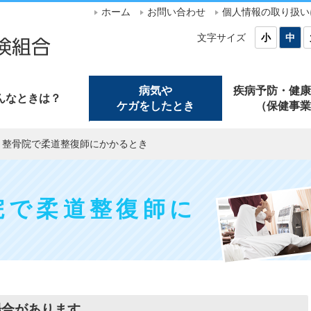
ホーム
お問い合わせ
個人情報の取り扱い
文字サイズ
小
中
病気や
疾病予防・健康
んなときは？
ケガをしたとき
（保健事業
・整骨院で柔道整復師にかかるとき
院で柔道整復師に
場合があります