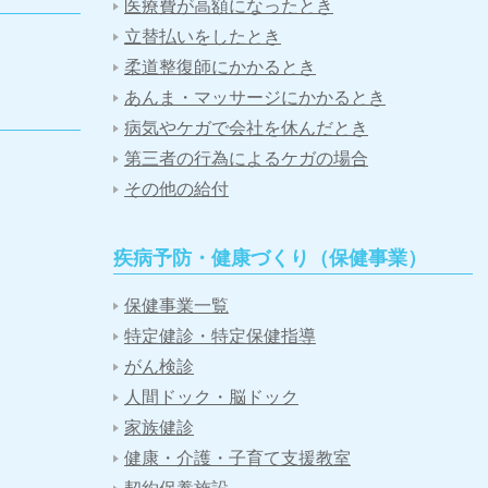
医療費が高額になったとき
立替払いをしたとき
柔道整復師にかかるとき
あんま・マッサージにかかるとき
病気やケガで会社を休んだとき
第三者の行為によるケガの場合
その他の給付
疾病予防・健康づくり（保健事業）
保健事業一覧
特定健診・特定保健指導
がん検診
人間ドック・脳ドック
家族健診
健康・介護・子育て支援教室