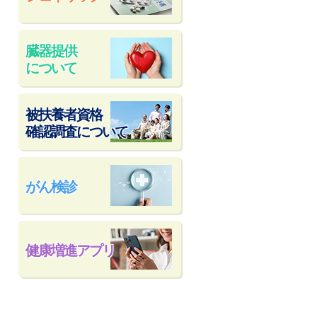
臓器提供
について
被扶養者資格
確認調査について
がん検診
健康増進アプリ