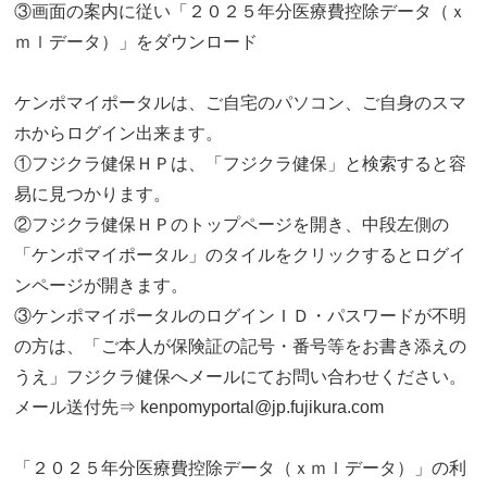
③画面の案内に従い「２０２５年分医療費控除データ（ｘ
ｍｌデータ）」をダウンロード
ケンポマイポータルは、ご自宅のパソコン、ご自身のスマ
ホからログイン出来ます。
①フジクラ健保ＨＰは、「フジクラ健保」と検索すると容
易に見つかります。
②フジクラ健保ＨＰのトップページを開き、中段左側の
「ケンポマイポータル」のタイルをクリックするとログイ
ンページが開きます。
③ケンポマイポータルのログインＩＤ・パスワードが不明
の方は、「ご本人が保険証の記号・番号等をお書き添えの
うえ」フジクラ健保へメールにてお問い合わせください。
メール送付先⇒ kenpomyportal@jp.fujikura.com
「２０２５年分医療費控除データ（ｘｍｌデータ）」の利